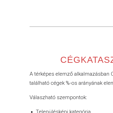
CÉGKATAS
A térképes elemző alkalmazásban C
található cégek %-os arányának ele
Válaszható szempontok:
Településképi kategória