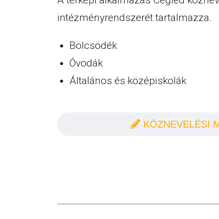
A térképi alkalmazás Cegléd köznev
intézményrendszerét tartalmazza.
Bölcsödék
Óvodák
Általános és középiskolák
KÖZNEVELÉSI 