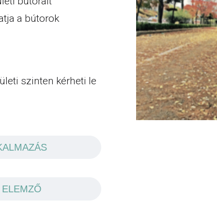
eti bútorait
tja a bútorok
eti szinten kérheti le
KALMAZÁS
 ELEMZŐ