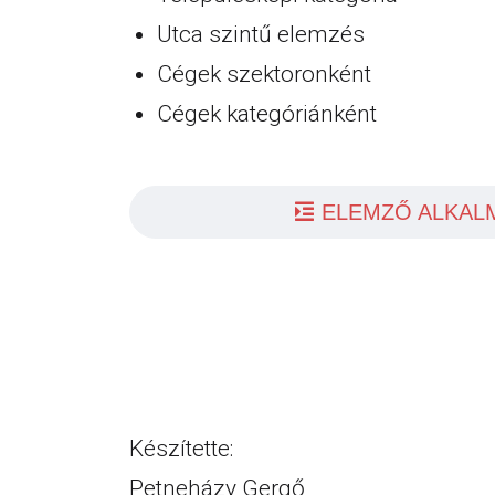
Utca szintű elemzés
Cégek szektoronként
Cégek kategóriánként
ELEMZŐ ALKAL
Készítette:
Petneházy Gergő