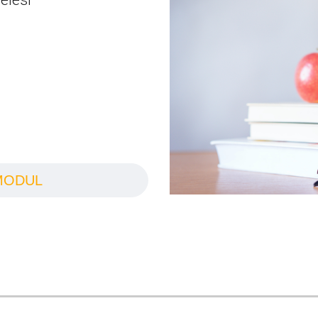
elési
MODUL