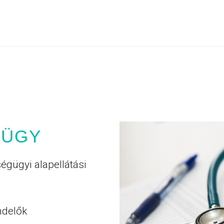
GÜGY
égügyi alapellátási
ndelők