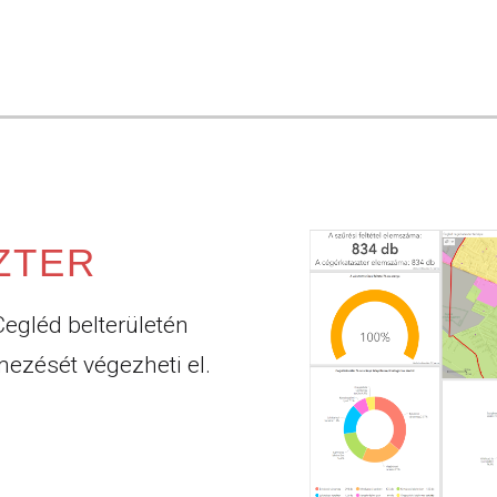
ZTER
egléd belterületén
mezését végezheti el.