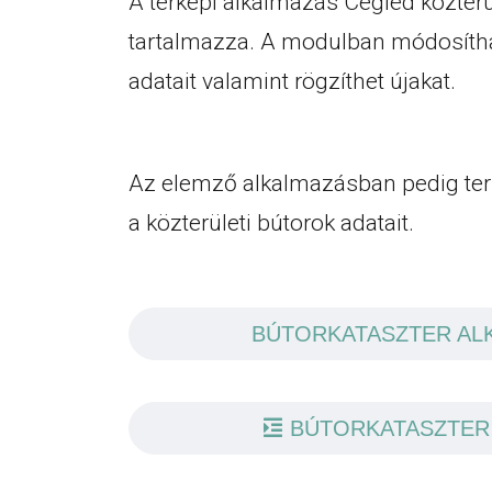
A térképi alkalmazás Cegléd közterül
tartalmazza. A modulban módosítha
adatait valamint rögzíthet újakat.
Az elemző alkalmazásban pedig terül
a közterületi bútorok adatait.
BÚTORKATASZTER AL
BÚTORKATASZTER